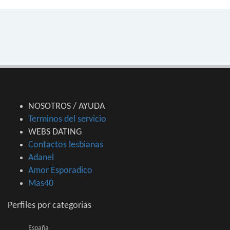
NOSOTROS / AYUDA
Terminos del servicio
WEBS DATING
Contactos lesbianas
Adanel
Amor Esporadico
Mas40
Perfiles por categorias
España