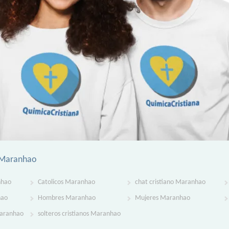
o Maranhao
nhao
Catolicos Maranhao
chat cristiano Maranhao
hao
Hombres Maranhao
Mujeres Maranhao
Maranhao
solteros cristianos Maranhao