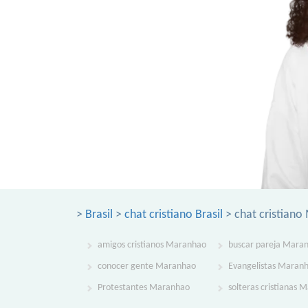
>
Brasil
>
chat cristiano Brasil
> chat cristian
amigos cristianos Maranhao
buscar pareja Mara
conocer gente Maranhao
Evangelistas Maran
Protestantes Maranhao
solteras cristianas 