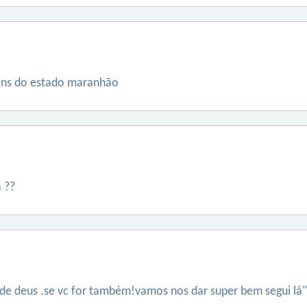
ens do estado maranhão
 ??
de deus .se vc for também!vamos nos dar super bem segui lá