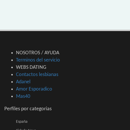
NOSOTROS / AYUDA
Terminos del servicio
WEBS DATING
Contactos lesbianas
Adanel
Amor Esporadico
Mas40
Perfiles por categorias
España