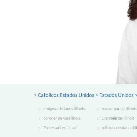
>
Catolicos Estados Unidos
>
Estados Unidos
>
amigos cristianos Illinois
buscar pareja Illinois
conocer gente Illinois
Evangelistas Illinois
Protestantes Illinois
solteras cristianas Ill