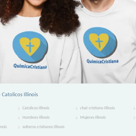
 Catolicos Illinois
Catolicos Illinois
chat cristiano Illinois
Hombres Illinois
Mujeres Illinois
inois
solteros cristianos Illinois