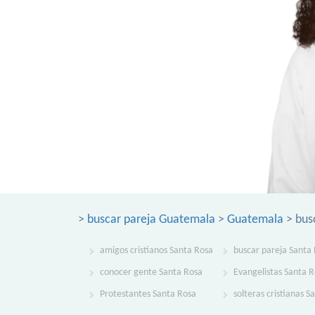
>
buscar pareja Guatemala
>
Guatemala
> bus
amigos cristianos Santa Rosa
buscar pareja Santa
conocer gente Santa Rosa
Evangelistas Santa 
Protestantes Santa Rosa
solteras cristianas S