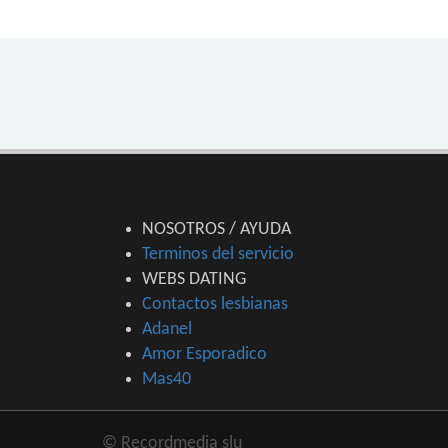
NOSOTROS / AYUDA
Terminos del servicio
WEBS DATING
Contactos lesbianas
Adanel
Amor Esporadico
Mas40
© Recordmedia slu