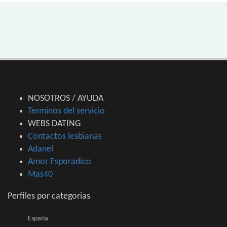
NOSOTROS / AYUDA
Terminos del servicio
WEBS DATING
Contactos lesbianas
Adanel
Amor Esporadico
Mas40
Perfiles por categorias
España