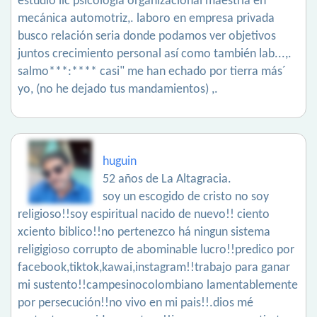
estudio lic psicología organizacional maestría en
mecánica automotriz,. laboro en empresa privada
busco relación seria donde podamos ver objetivos
juntos crecimiento personal así como también lab...,.
salmo***:**** casi" me han echado por tierra más´
yo, (no he dejado tus mandamientos) ,.
huguin
52 años de La Altagracia.
soy un escogido de cristo no soy
religioso!!soy espiritual nacido de nuevo!! ciento
xciento biblico!!no pertenezco há ningun sistema
religigioso corrupto de abominable lucro!!predico por
facebook,tiktok,kawai,instagram!!trabajo para ganar
mi sustento!!campesinocolombiano lamentablemente
por persecución!!no vivo en mi pais!!.dios mé