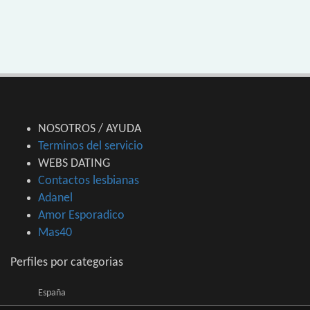
NOSOTROS / AYUDA
Terminos del servicio
WEBS DATING
Contactos lesbianas
Adanel
Amor Esporadico
Mas40
Perfiles por categorias
España