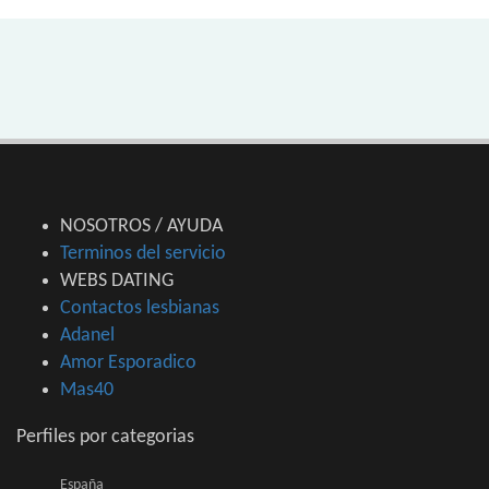
NOSOTROS / AYUDA
Terminos del servicio
WEBS DATING
Contactos lesbianas
Adanel
Amor Esporadico
Mas40
Perfiles por categorias
España