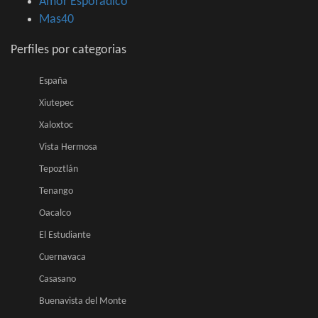
Amor Esporadico
Mas40
Perfiles por categorias
España
Xiutepec
Xaloxtoc
Vista Hermosa
Tepoztlán
Tenango
Oacalco
El Estudiante
Cuernavaca
Casasano
Buenavista del Monte