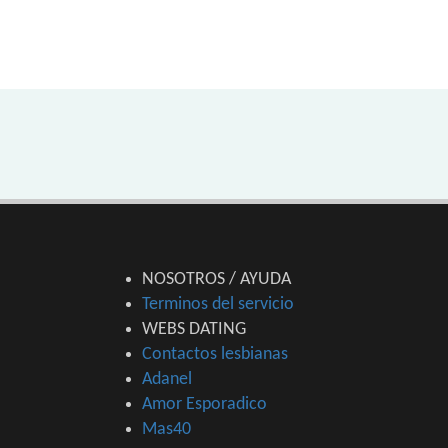
NOSOTROS / AYUDA
Terminos del servicio
WEBS DATING
Contactos lesbianas
Adanel
Amor Esporadico
Mas40