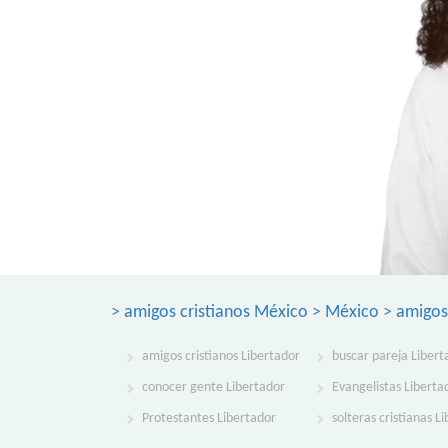
>
amigos cristianos México
>
México
>
amigos 
amigos cristianos Libertador
buscar pareja Libert
conocer gente Libertador
Evangelistas Liberta
Protestantes Libertador
solteras cristianas L