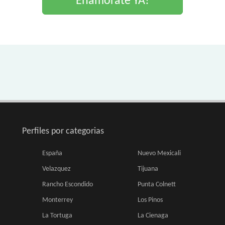
Enamorate YA!
Perfiles por categorias
España
Nuevo Mexicali
Velazquez
Tijuana
Rancho Escondido
Punta Colnett
Monterrey
Los Pinos
La Tortuga
La Cienaga