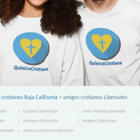
cristianos Baja California
> amigos cristianos Libertador
ador
Catolicos Libertador
chat cristiano Libertador
dor
Hombres Libertador
Mujeres Libertador
ibertador
solteros cristianos Libertador