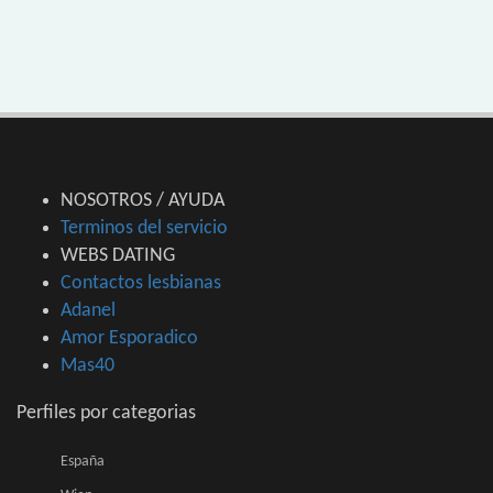
NOSOTROS / AYUDA
Terminos del servicio
WEBS DATING
Contactos lesbianas
Adanel
Amor Esporadico
Mas40
Perfiles por categorias
España