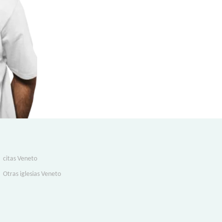
citas Veneto
Otras iglesias Veneto