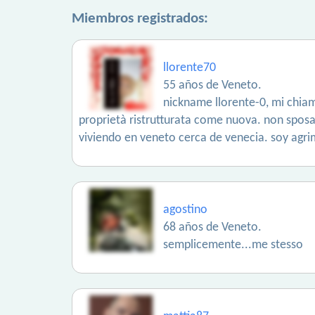
Miembros registrados:
llorente70
55 años de Veneto.
nickname llorente-0, mi chiam
proprietà ristrutturata come nuova. non sposat
viviendo en veneto cerca de venecia. soy agri
agostino
68 años de Veneto.
semplicemente...me stesso