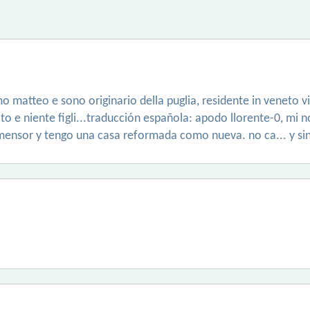
o matteo e sono originario della puglia, residente in veneto v
o e niente figli...traducción española: apodo llorente-0, mi n
mensor y tengo una casa reformada como nueva. no ca... y sin