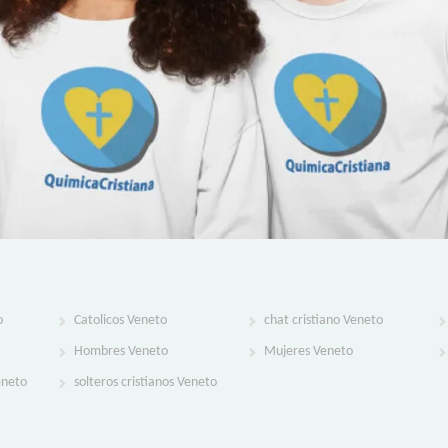
o
Catolicos Veneto
chat cristiano Veneto
Hombres Veneto
Mujeres Veneto
eneto
solteros cristianos Veneto