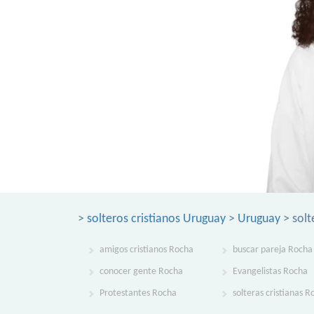
>
solteros cristianos Uruguay
>
Uruguay
> solt
amigos cristianos Rocha
buscar pareja Rocha
conocer gente Rocha
Evangelistas Rocha
Protestantes Rocha
solteras cristianas R