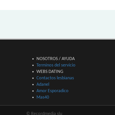
NOSOTROS / AYUDA
Terminos del servicio
WEBS DATING
Contactos lesbianas
Adanel
Amor Esporadico
Mas40
© Recordmedia slu