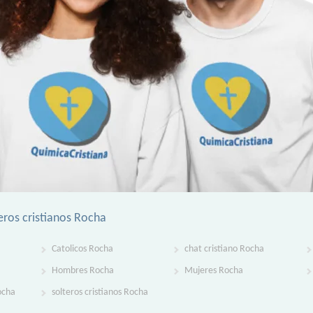
eros cristianos Rocha
Catolicos Rocha
chat cristiano Rocha
Hombres Rocha
Mujeres Rocha
ocha
solteros cristianos Rocha