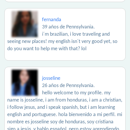
fernanda
39 años de Pennsylvania.
i´m brazilian, i love traveling and
seeing new places! my english isn´t very good yet, so
do you want to help me with that? lol
josseline
26 años de Pennsylvania.
hello welcome to my profile. my
name is josseline, i am from honduras, i am a christian,
i follow jesus, and i speak spanish, but i am learning
english and portuguese. hola bienvenido a mi perfil. mi
nombre es josseline soy de honduras, soy cristiana
sigo a jesús, y hablo español, pero estoy aprendiendo