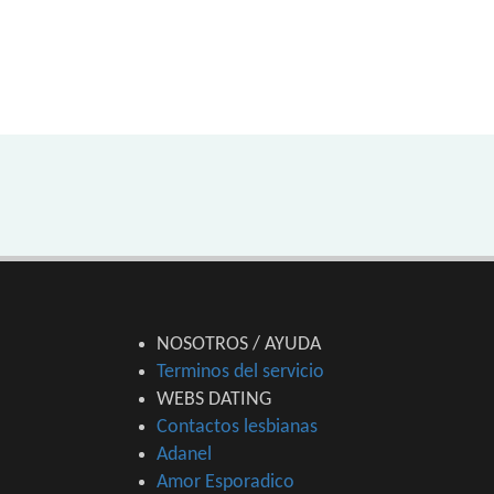
NOSOTROS / AYUDA
Terminos del servicio
WEBS DATING
Contactos lesbianas
Adanel
Amor Esporadico