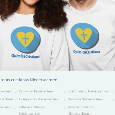
lteras cristianas Niedersachsen
rsachsen
Catolicos Niedersachsen
chat cristiano Niedersachsen
ersachsen
Evangelistas Niedersachsen
Hombres Niedersachsen
sachsen
solteras cristianas
solteros cristianos
Niedersachsen
Niedersachsen