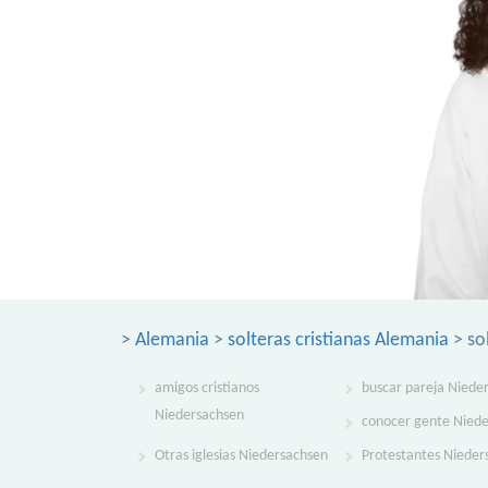
>
Alemania
>
solteras cristianas Alemania
> so
amigos cristianos
buscar pareja Niede
Niedersachsen
conocer gente Nied
Otras iglesias Niedersachsen
Protestantes Nieder