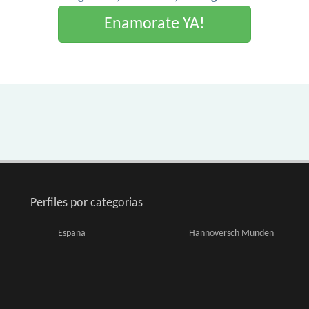
Enamorate YA!
Perfiles por categorias
España
Hannoversch Münden