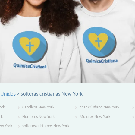
s Unidos
> solteras cristianas New York
ork
Catolicos New York
chat cristiano New York
rk
Hombres New York
Mujeres New York
New York
solteros cristianos New York