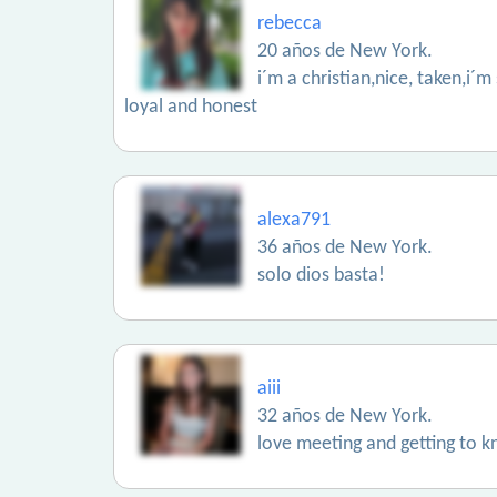
rebecca
20 años de New York.
i´m a christian,nice, taken,i´m 
loyal and honest
alexa791
36 años de New York.
solo dios basta!
aiii
32 años de New York.
love meeting and getting to k