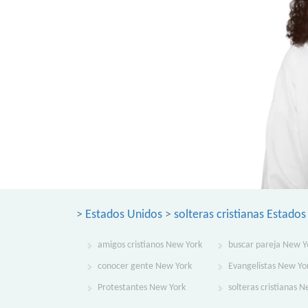
>
Estados Unidos
>
solteras cristianas Estado
amigos cristianos New York
buscar pareja New Y
conocer gente New York
Evangelistas New Yo
Protestantes New York
solteras cristianas 