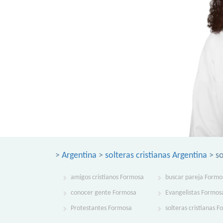
>
Argentina
>
solteras cristianas Argentina
> so
amigos cristianos Formosa
buscar pareja Formo
conocer gente Formosa
Evangelistas Formos
Protestantes Formosa
solteras cristianas 