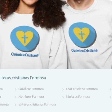
lteras cristianas Formosa
sa
Catolicos Formosa
chat cristiano Formosa
a
Hombres Formosa
Mujeres Formosa
Formosa
solteros cristianos Formosa