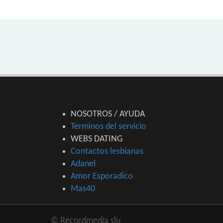
NOSOTROS / AYUDA
Terminos del servicio
WEBS DATING
Contactos lesbianas
Adanel
Amor Esporadico
Mas40
© Recordmedia slu