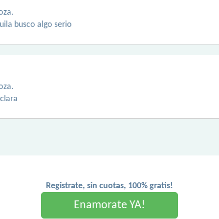
oza.
uila busco algo serio
oza.
 clara
Registrate, sin cuotas, 100% gratis!
Enamorate YA!