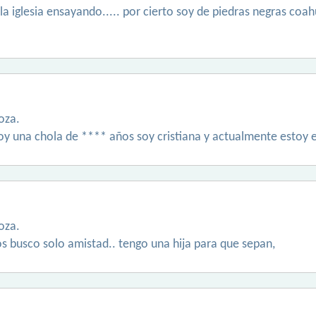
la iglesia ensayando..... por cierto soy de piedras negras coa
oza.
y una chola de **** años soy cristiana y actualmente estoy e
oza.
s busco solo amistad.. tengo una hija para que sepan,