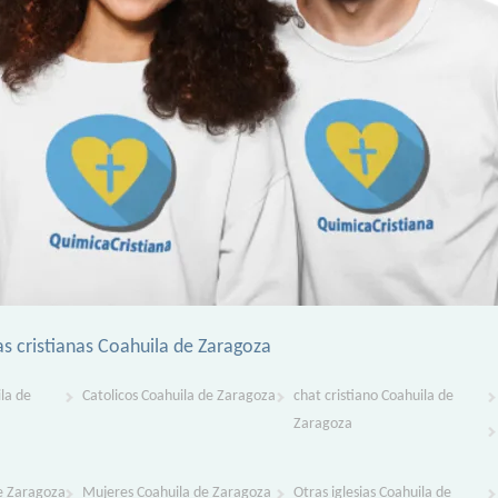
as cristianas Coahuila de Zaragoza
la de
Catolicos Coahuila de Zaragoza
chat cristiano Coahuila de
Zaragoza
e Zaragoza
Mujeres Coahuila de Zaragoza
Otras iglesias Coahuila de