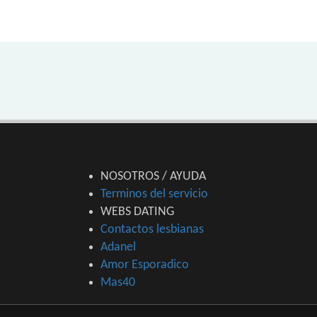
NOSOTROS / AYUDA
Terminos del servicio
WEBS DATING
Contactos lesbianas
Adanel
Amor Esporadico
Mas40