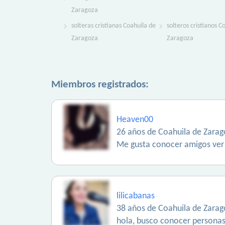
Zaragoza
solteras cristianas Coahuila de
solteros cristianos C
Zaragoza
Zaragoza
Miembros registrados:
Heaven00
26 años de Coahuila de Zarag
Me gusta conocer amigos ver
lilicabanas
38 años de Coahuila de Zarag
hola, busco conocer personas 