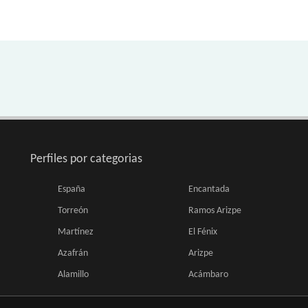
Perfiles por categorias
España
Encantada
Torreón
Ramos Arizpe
Martínez
El Fénix
Azafrán
Arizpe
Alamillo
Acámbaro