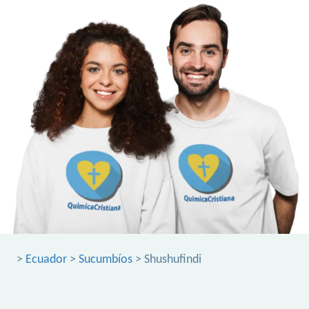
>
Ecuador
>
Sucumbíos
> Shushufindi