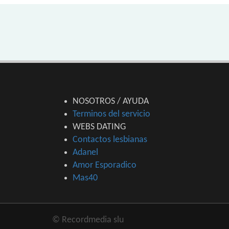
NOSOTROS / AYUDA
Terminos del servicio
WEBS DATING
Contactos lesbianas
Adanel
Amor Esporadico
Mas40
© Recordmedia slu