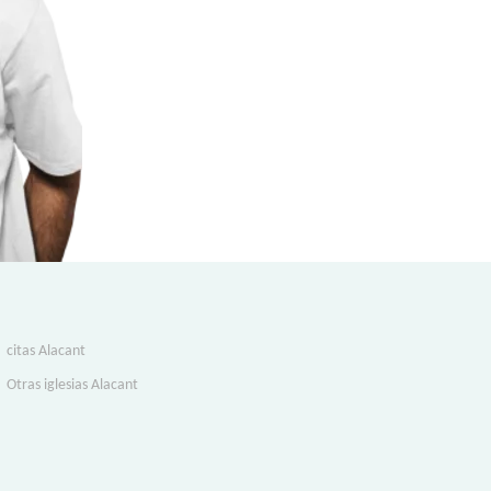
citas Alacant
Otras iglesias Alacant