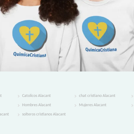
nt
Catolicos Alacant
chat cristiano Alacant
Hombres Alacant
Mujeres Alacant
lacant
solteros cristianos Alacant