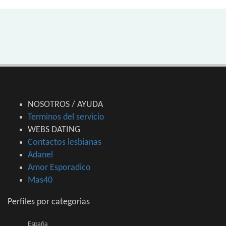
NOSOTROS / AYUDA
Terminos del servicio
WEBS DATING
Contactos lesbianas
Adanel
Amor Esporadico
Mas40
Perfiles por categorias
España