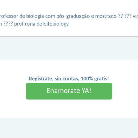
rofessor de biologia com pós-graduação e mestrado ?? ??? vic
am ???? prof.ronaldoleitebiology
Registrate, sin cuotas, 100% gratis!
Enamorate YA!