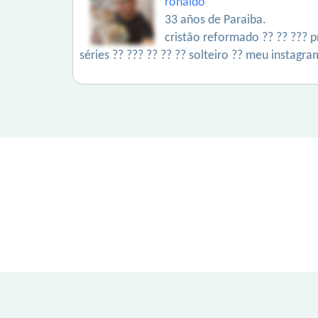
ronaldo
33 años de Paraiba.
cristão reformado ?? ?? ??? p
séries ?? ??? ?? ?? ?? solteiro ?? meu instagr