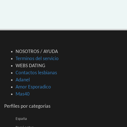
NOSOTROS / AYUDA
Terminos del servicio
WEBS DATING
Contactos lesbianas
Adanel
Amor Esporadico
Mas40
Perfiles por categorias
España