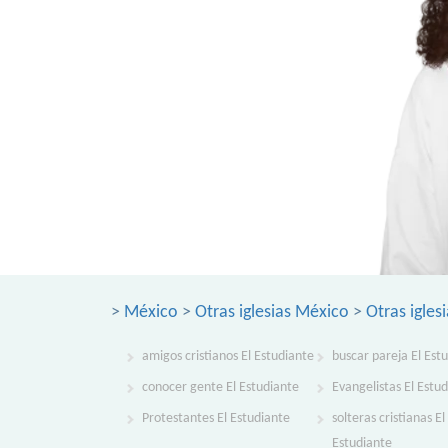
>
México
>
Otras iglesias México
>
Otras igles
amigos cristianos El Estudiante
buscar pareja El Est
conocer gente El Estudiante
Evangelistas El Estu
Protestantes El Estudiante
solteras cristianas El
Estudiante