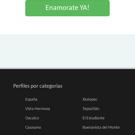
Enamorate YA!
Perfiles por categorias
España
Xiutepec
Vista Hermosa
Tepoztlán
Oacalco
El Estudiante
Casasano
Buenavista del Monte