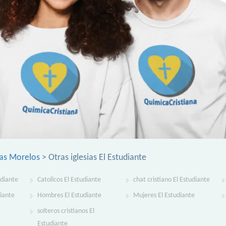
ias Morelos
> Otras iglesias El Estudiante
udiante
Catolicos El Estudiante
chat cristiano El Estudiante
diante
Hombres El Estudiante
Mujeres El Estudiante
solteros cristianos El
Estudiante