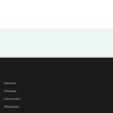
Xaloxtoc
Tenango
Cuernavaca
Ahuatepec