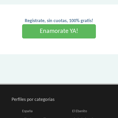
Registrate, sin cuotas, 100% gratis!
Enamorate YA!
Perfiles por categorias
España
El Ebanito