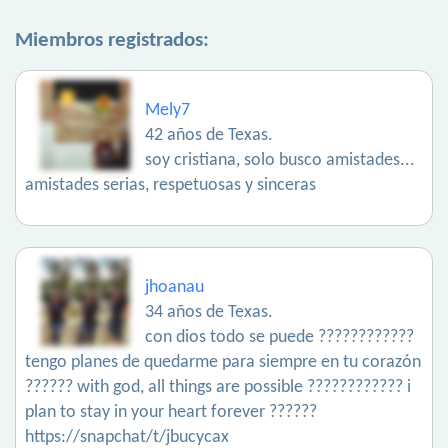
Miembros registrados:
Mely7
42 años de Texas.
soy cristiana, solo busco amistades...
amistades serias, respetuosas y sinceras
jhoanau
34 años de Texas.
con dios todo se puede ????????????
tengo planes de quedarme para siempre en tu corazón
?????? with god, all things are possible ???????????? i
plan to stay in your heart forever ??????
https://snapchat/t/jbucycax