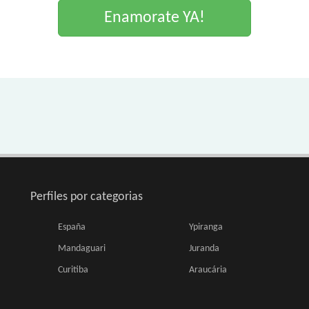
Enamorate YA!
Perfiles por categorias
España
Ypiranga
Mandaguari
Juranda
Curitiba
Araucária