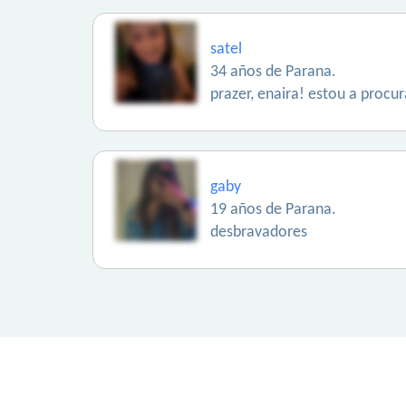
satel
34 años de Parana.
prazer, enaira! estou a procu
gaby
19 años de Parana.
desbravadores