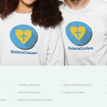
a
Catolicos Parana
chat cristiano Parana
Hombres Parana
Mujeres Parana
arana
solteros cristianos Parana