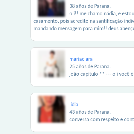
38 años de Parana.
oii!! me chamo nádia, e esto
casamento, pois acredito na santificação indi
mandando mensagem para mim!! deus abenç
mariaclara
25 años de Parana.
joão capítulo ** --- oii você
lidia
43 años de Parana.
conversa com respeito e cont