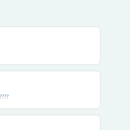
?????