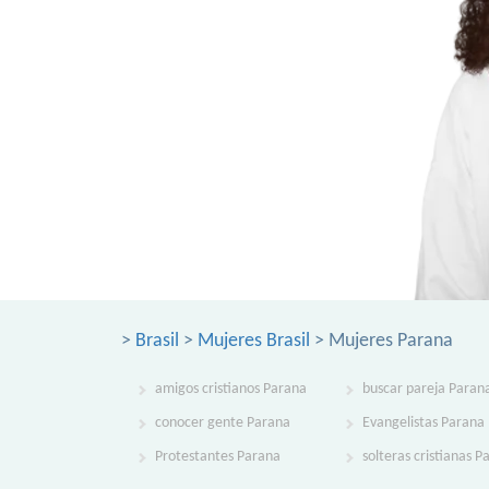
>
Brasil
>
Mujeres Brasil
> Mujeres Parana
amigos cristianos Parana
buscar pareja Paran
conocer gente Parana
Evangelistas Parana
Protestantes Parana
solteras cristianas P