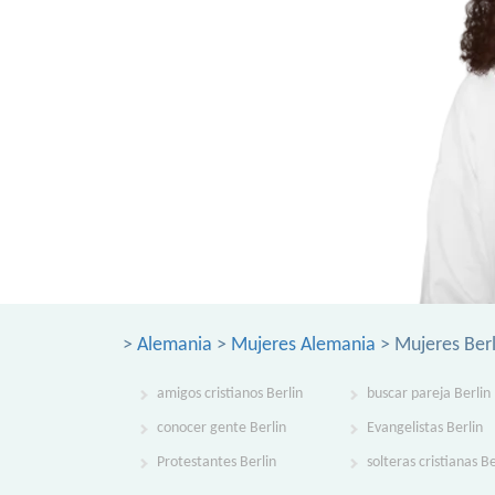
>
Alemania
>
Mujeres Alemania
> Mujeres Berl
amigos cristianos Berlin
buscar pareja Berlin
conocer gente Berlin
Evangelistas Berlin
Protestantes Berlin
solteras cristianas Be