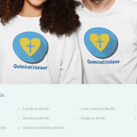
in
Catolicos Berlin
chat cristiano Berlin
Hombres Berlin
Mujeres Berlin
rlin
solteros cristianos Berlin