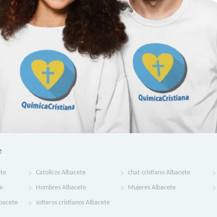
e
ete
Catolicos Albacete
chat cristiano Albacete
te
Hombres Albacete
Mujeres Albacete
lbacete
solteros cristianos Albacete