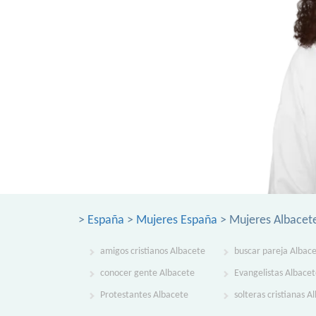
>
España
>
Mujeres España
> Mujeres Albacet
amigos cristianos Albacete
buscar pareja Albac
conocer gente Albacete
Evangelistas Albace
Protestantes Albacete
solteras cristianas A