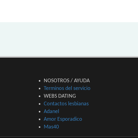
NOSOTROS / AYUDA
Terminos del servicio
WEBS DATING
Contactos lesbianas
Adanel
Amor Esporadico
Mas40