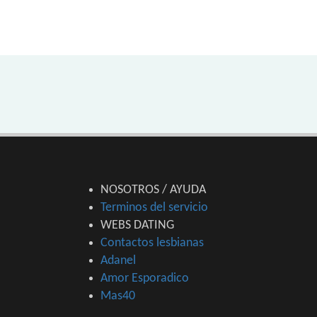
NOSOTROS / AYUDA
Terminos del servicio
WEBS DATING
Contactos lesbianas
Adanel
Amor Esporadico
Mas40