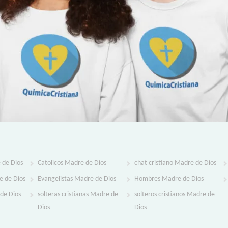
 de Dios
Catolicos Madre de Dios
chat cristiano Madre de Dios
e de Dios
Evangelistas Madre de Dios
Hombres Madre de Dios
de Dios
solteras cristianas Madre de
solteros cristianos Madre de
Dios
Dios