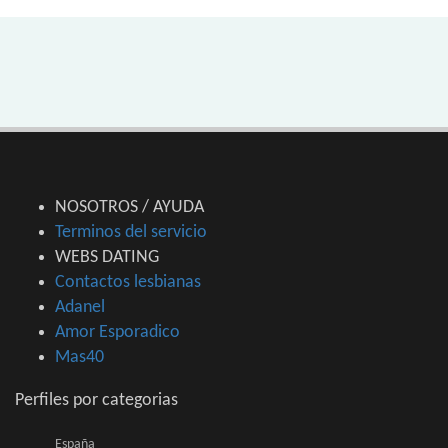
NOSOTROS / AYUDA
Terminos del servicio
WEBS DATING
Contactos lesbianas
Adanel
Amor Esporadico
Mas40
Perfiles por categorias
España