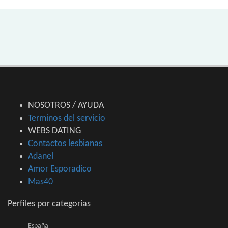
NOSOTROS / AYUDA
Terminos del servicio
WEBS DATING
Contactos lesbianas
Adanel
Amor Esporadico
Mas40
Perfiles por categorias
España