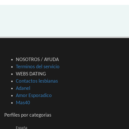
NOSOTROS / AYUDA
Terminos del servicio
WEBS DATING
Contactos lesbianas
Adanel
Amor Esporadico
Mas40
Perfiles por categorias
España