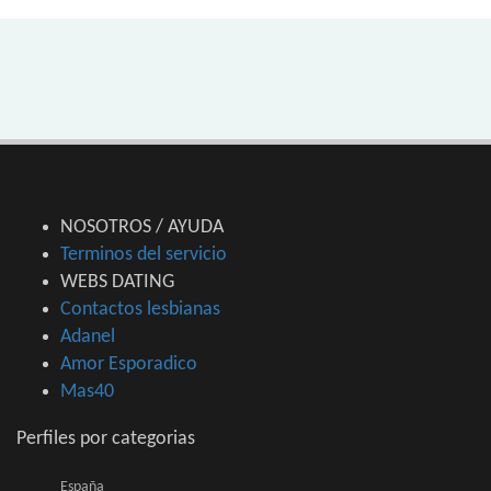
NOSOTROS / AYUDA
Terminos del servicio
WEBS DATING
Contactos lesbianas
Adanel
Amor Esporadico
Mas40
Perfiles por categorias
España