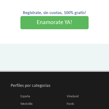
Registrate, sin cuotas, 100% gratis!
Enamorate YA!
Perfiles por categorias
España
Vineland
Westville
Fords