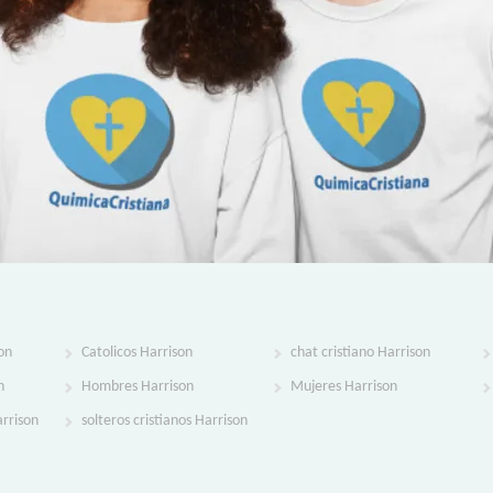
on
Catolicos Harrison
chat cristiano Harrison
n
Hombres Harrison
Mujeres Harrison
arrison
solteros cristianos Harrison