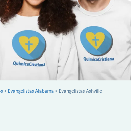
os
>
Evangelistas Alabama
> Evangelistas Ashville