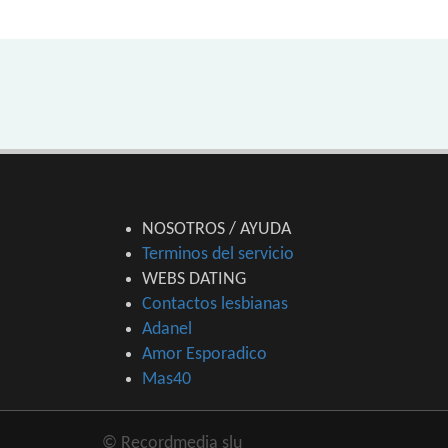
NOSOTROS / AYUDA
Terminos del servicio
WEBS DATING
Contactos lesbianas
Adanel
Amor Esporadico
Mas40
© Recordmedia slu