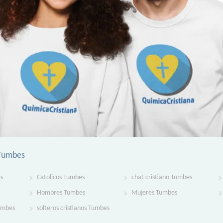
 Tumbes
s
Catolicos Tumbes
chat cristiano Tumbes
Hombres Tumbes
Mujeres Tumbes
Tumbes
solteros cristianos Tumbes