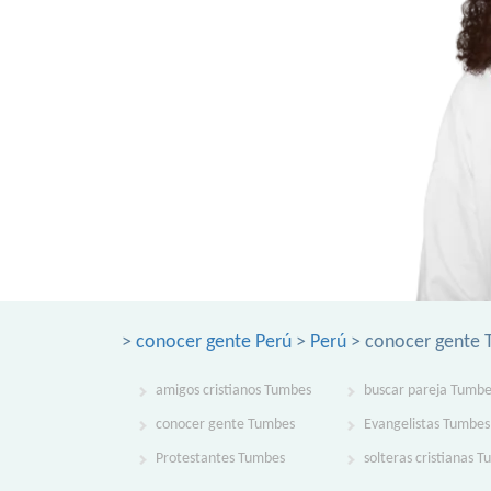
>
conocer gente Perú
>
Perú
> conocer gente
amigos cristianos Tumbes
buscar pareja Tumbe
conocer gente Tumbes
Evangelistas Tumbes
Protestantes Tumbes
solteras cristianas 