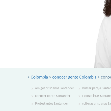
>
Colombia
>
conocer gente Colombia
> conoc
amigos cristianos Santander
buscar pareja Santa
conocer gente Santander
Evangelistas Santan
Protestantes Santander
solteras cristianas 