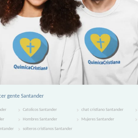
er gente Santander
nder
Catolicos Santander
chat cristiano Santander
der
Hombres Santander
Mujeres Santander
Santander
solteros cristianos Santander