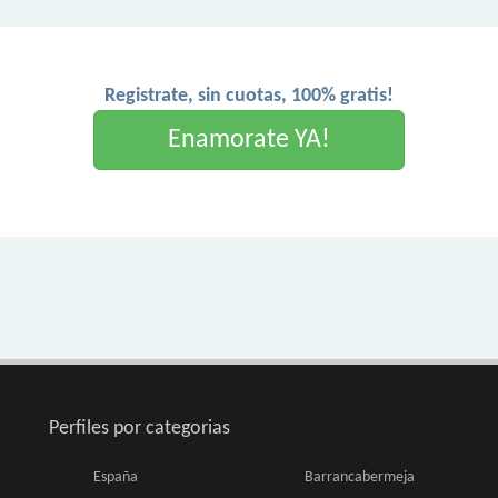
Registrate, sin cuotas, 100% gratis!
Enamorate YA!
Perfiles por categorias
España
Barrancabermeja