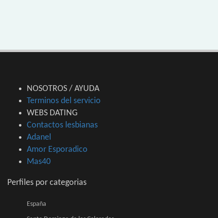
NOSOTROS / AYUDA
Terminos del servicio
WEBS DATING
Contactos lesbianas
Adanel
Amor Esporadico
Mas40
Perfiles por categorias
España