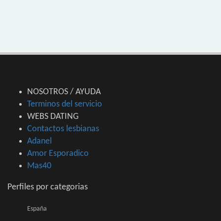
NOSOTROS / AYUDA
Terminos del servicio
WEBS DATING
Contactos lesbianas
Adanel
Amor Esporadico
Mas40
Perfiles por categorias
España