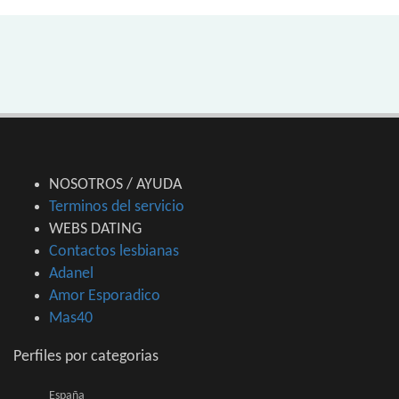
NOSOTROS / AYUDA
Terminos del servicio
WEBS DATING
Contactos lesbianas
Adanel
Amor Esporadico
Mas40
Perfiles por categorias
España