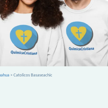
uahua
> Catolicos Basaseachic