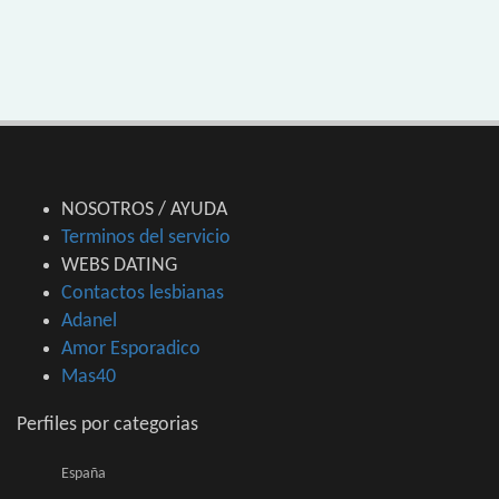
NOSOTROS / AYUDA
Terminos del servicio
WEBS DATING
Contactos lesbianas
Adanel
Amor Esporadico
Mas40
Perfiles por categorias
España