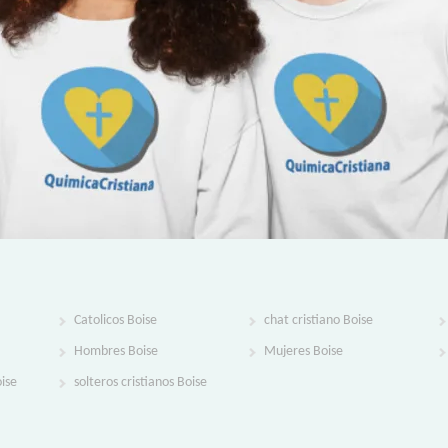
Catolicos Boise
chat cristiano Boise
Hombres Boise
Mujeres Boise
oise
solteros cristianos Boise