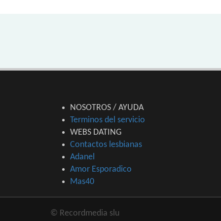
NOSOTROS / AYUDA
Terminos del servicio
WEBS DATING
Contactos lesbianas
Adanel
Amor Esporadico
Mas40
© Recordmedia slu