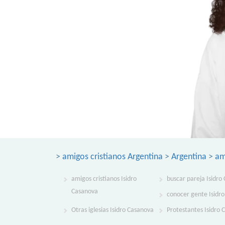
>
amigos cristianos Argentina
>
Argentina
>
am
amigos cristianos Isidro
buscar pareja Isidro
Casanova
conocer gente Isidr
Otras iglesias Isidro Casanova
Protestantes Isidro 