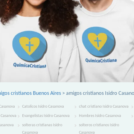
igos cristianos Buenos Aires
> amigos cristianos Isidro Casan
 Casanova
Catolicos Isidro Casanova
chat cristiano Isidro Casanova
o Casanova
Evangelistas Isidro Casanova
Hombres Isidro Casanova
Casanova
solteras cristianas Isidro
solteros cristianos Isidro
Casanova
Casanova