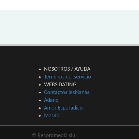
NOSOTROS / AYUDA
Terminos del servicio
WEBS DATING
Contactos lesbianas
Adanel
Amor Esporadico
Mas40
© Recordmedia slu