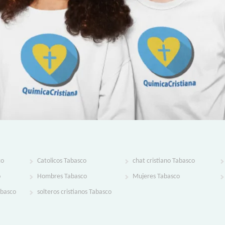
co
Catolicos Tabasco
chat cristiano Tabasco
o
Hombres Tabasco
Mujeres Tabasco
abasco
solteros cristianos Tabasco