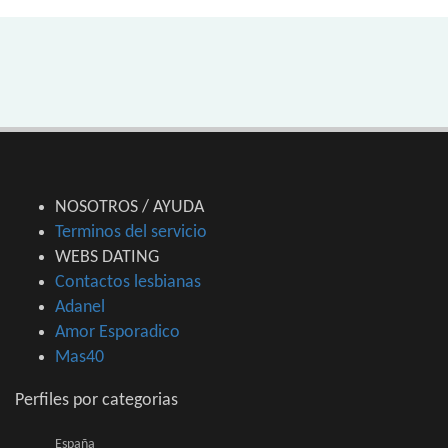
NOSOTROS / AYUDA
Terminos del servicio
WEBS DATING
Contactos lesbianas
Adanel
Amor Esporadico
Mas40
Perfiles por categorias
España